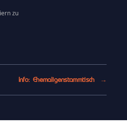
iern zu
Info: Ehemaligenstammtisch
→