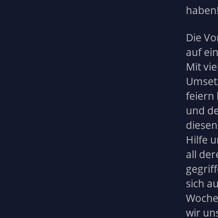
haben
Die Vo
auf ei
Mit vi
Umsetz
feiern
und de
diesen
Hilfe 
all de
gegrif
sich a
Wochen
wir un