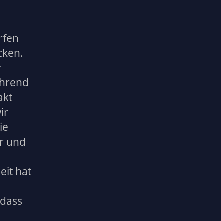
rfen
cken.
r
ührend
akt
ir
ie
er und
eit hat
 dass