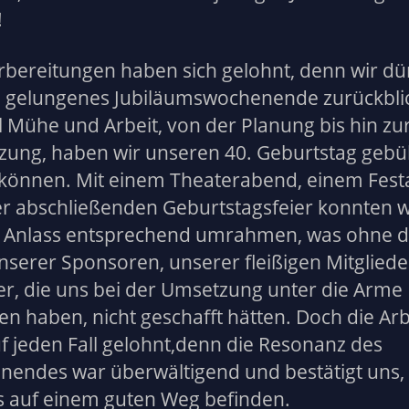
!
rbereitungen haben sich gelohnt, denn wir dü
n gelungenes Jubiläumswochenende zurückbli
el Mühe und Arbeit, von der Planung bis hin zu
ung, haben wir unseren 40. Geburtstag geb
 können. Mit einem Theaterabend, einem Fest
r abschließenden Geburtstagsfeier konnten w
 Anlass entsprechend umrahmen, was ohne d
unserer Sponsoren, unserer fleißigen Mitglied
rer, die uns bei der Umsetzung unter die Arme
fen haben, nicht geschafft hätten. Doch die Arb
uf jeden Fall gelohnt,denn die Resonanz des
endes war überwältigend und bestätigt uns,
s auf einem guten Weg befinden.