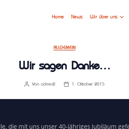
Home
News
Wir über uns
Kategorien
ALLGEMEIN
Wir sagen Danke…
Von
admin2
1. Oktober 2015
Beitragsautor
Beitragsdatum
lle, die mit uns unser 40-jähriges Jubiläum gefe