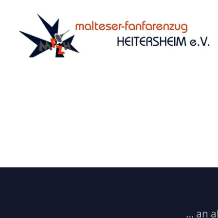
Malteser
Fanfarenzug
Heitersheim
e.V.
… an a