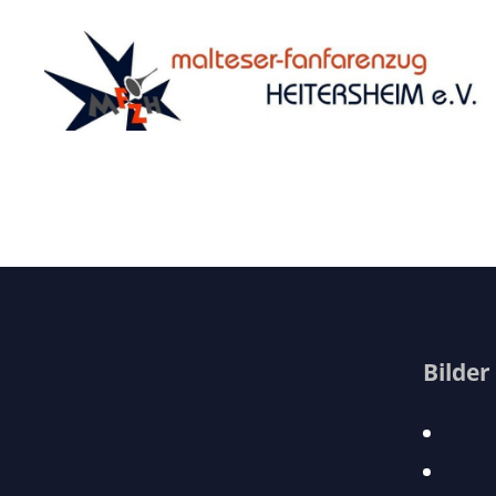
Malteser
Fanfarenzug
Heitersheim
e.V.
Bilder