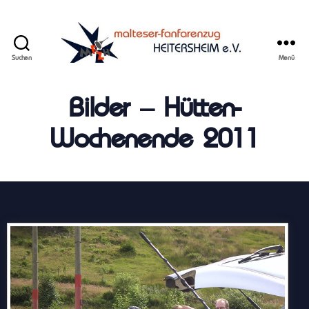
Suchen
Menü
Malteser
Fanfarenzug
Bilder – Hütten-
Heitersheim
e.V.
Wochenende 2011