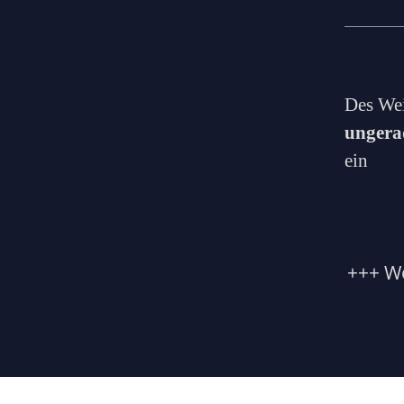
Des Wei
ungera
ein
+++ We