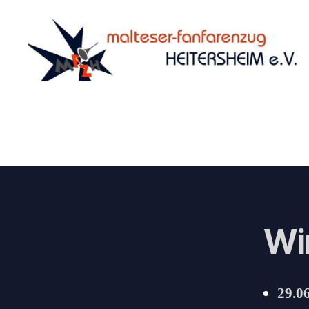
Malteser
Fanfarenzug
Heitersheim
e.V.
Wi
29.0