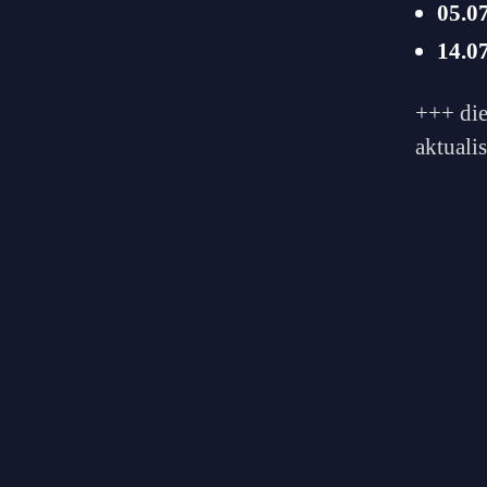
05.0
14.0
+++ die
aktuali